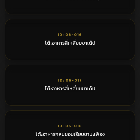
14,500฿
ID: 06-016
โต๊ะอาหารสี่เหลี่ยมขาเด๊ป
14,900฿
ID: 06-017
โต๊ะอาหารสี่เหลี่ยมขาเด๊ป
23,700฿
ID: 06-018
โต๊ะอาหารกลมขอบเรียบขามะเฟือง