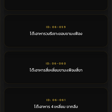
ID: 06-059
โต๊ะอาหารวงรีเซาะขอบขามะเฟือง
ID: 06-060
โต๊ะอาหารสี่เหลี่ยมขามะเฟืองสี่ขา
ID: 06-061
โต๊ะอาหาร 4 เหลี่ยม ขากลึง