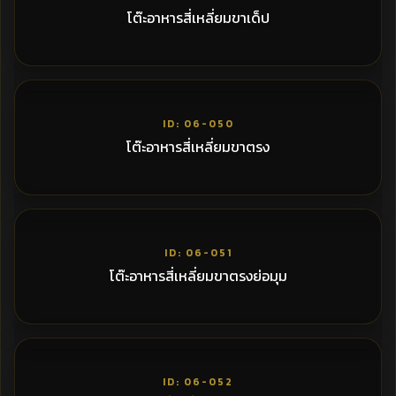
โต๊ะอาหารสี่เหลี่ยมขาเด็ป
ID: 06-050
โต๊ะอาหารสี่เหลี่ยมขาตรง
ID: 06-051
โต๊ะอาหารสี่เหลี่ยมขาตรงย่อมุม
17,000฿
ID: 06-052