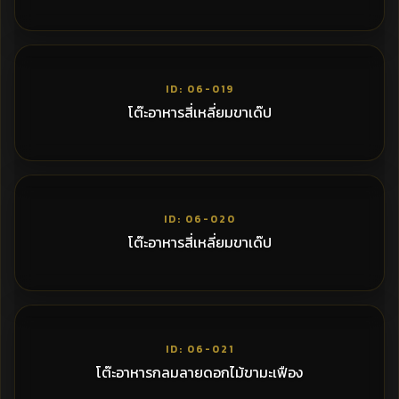
14,900฿
ID: 06-019
โต๊ะอาหารสี่เหลี่ยมขาเด๊ป
14,900฿
ID: 06-020
โต๊ะอาหารสี่เหลี่ยมขาเด๊ป
16,170฿
ID: 06-021
โต๊ะอาหารกลมลายดอกไม้ขามะเฟือง