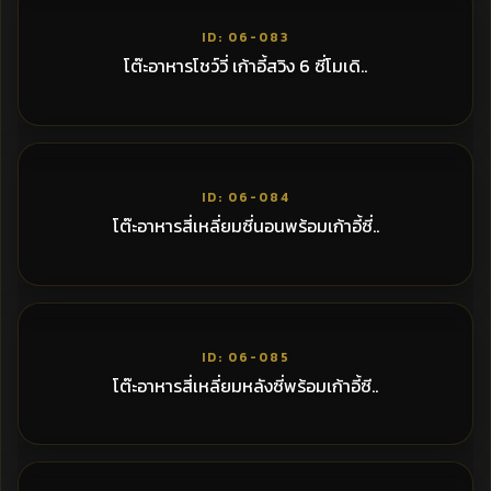
22,900฿
ID: 06-083
โต๊ะอาหารโชว์วี่ เก้าอี้สวิง 6 ซี่โมเดิ..
7,000฿
ID: 06-084
โต๊ะอาหารสี่เหลี่ยมซี่นอนพร้อมเก้าอี้ซี่..
7,000฿
ID: 06-085
โต๊ะอาหารสี่เหลี่ยมหลังซี่พร้อมเก้าอี้ซี..