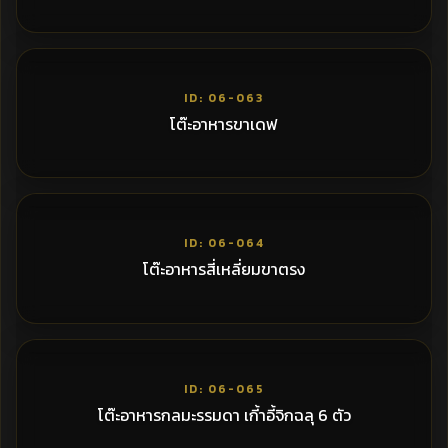
6,500฿
ID: 06-063
โต๊ะอาหารขาเดฟ
4,800฿
ID: 06-064
โต๊ะอาหารสี่เหลี่ยมขาตรง
14,600฿
ID: 06-065
โต๊ะอาหารกลมะรรมดา เกี้าอี้จิกฉลุ 6 ตัว