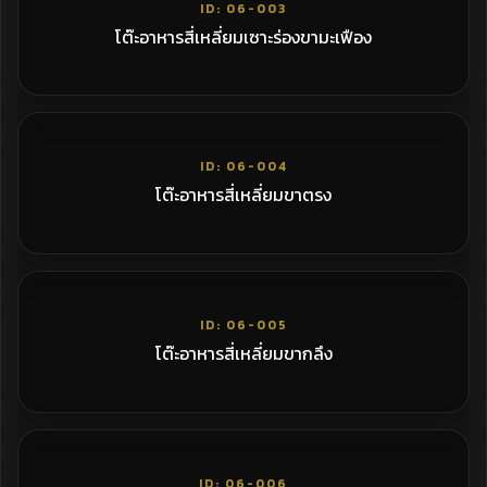
ID: 06-003
โต๊ะอาหารสี่เหลี่ยมเซาะร่องขามะเฟือง
28,150฿
ID: 06-004
โต๊ะอาหารสี่เหลี่ยมขาตรง
21,500฿
ID: 06-005
โต๊ะอาหารสี่เหลี่ยมขากลึง
18,310฿
ID: 06-006