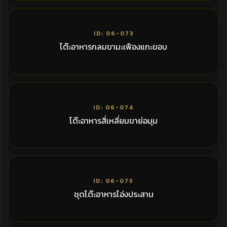
22,450฿
ID: 06-073
โต๊ะอาหารกลมขามะเฟืองแกะขอบ
16,600฿
ID: 06-074
โต๊ะอาหารสี่เหลี่ยมขาย่อมุม
8,300฿
ID: 06-075
ชุดโต๊ะอาหารโอ่งประสาน