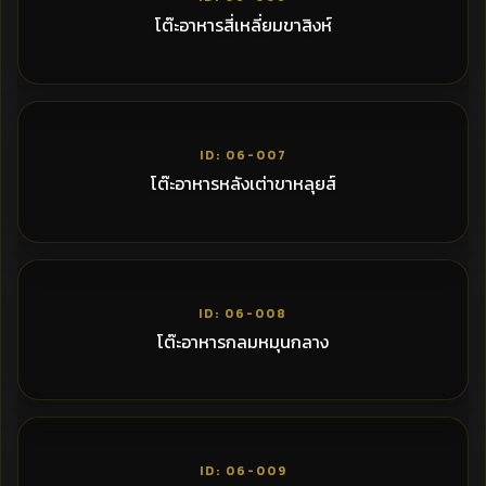
โต๊ะอาหารสี่เหลี่ยมขาสิงห์
14,480฿
ID: 06-007
โต๊ะอาหารหลังเต่าขาหลุยส์
20,500฿
ID: 06-008
โต๊ะอาหารกลมหมุนกลาง
17,870฿
ID: 06-009