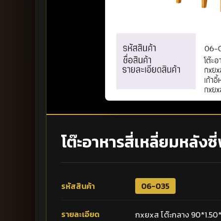
โต๊ะอาหารสี่เหลี่ยมหลังซี
รหัสสินค้า
06-035
รายละเอียด
กxยxส โต๊ะกลาง 90*1.50*80