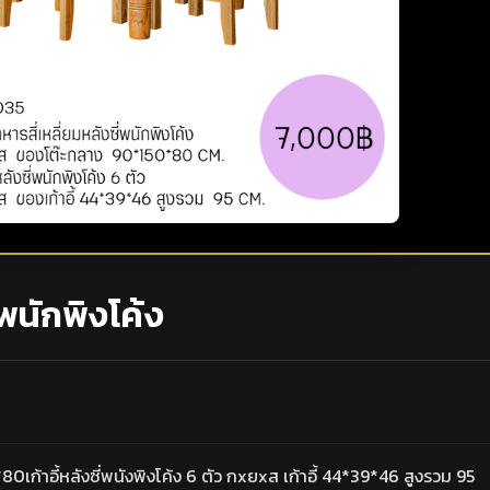
่พนักพิงโค้ง
เก้าอี้หลังซี่พนังพิงโค้ง 6 ตัว กxยxส เก้าอี้ 44*39*46 สูงรวม 95