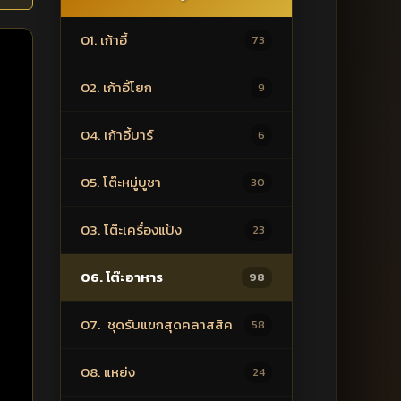
01. เก้าอี้
73
02. เก้าอี้โยก
9
04. เก้าอี้บาร์
6
05. โต๊ะหมู่บูชา
30
03. โต๊ะเครื่องแป้ง
23
06. โต๊ะอาหาร
98
07. ชุดรับแขกสุดคลาสสิค
58
08. แหย่ง
24