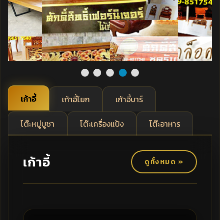
เก้าอี้
เก้าอี้โยก
เก้าอี้บาร์
โต๊ะหมู่บูชา
โต๊ะเครื่องแป้ง
โต๊ะอาหาร
เก้าอี้
ดูทั้งหมด »