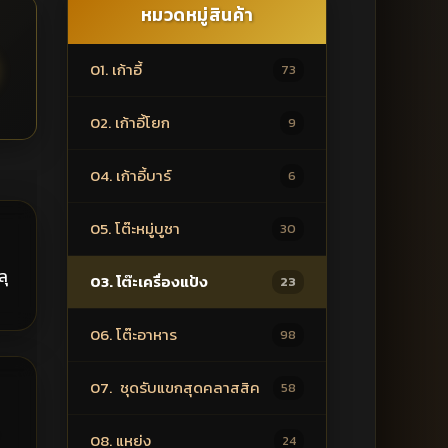
หมวดหมู่สินค้า
01. เก้าอี้
73
02. เก้าอี้โยก
9
04. เก้าอี้บาร์
6
05. โต๊ะหมู่บูชา
30
00฿
ลุ
03. โต๊ะเครื่องแป้ง
23
06. โต๊ะอาหาร
98
07. ชุดรับแขกสุดคลาสสิค
50฿
58
08. แหย่ง
24