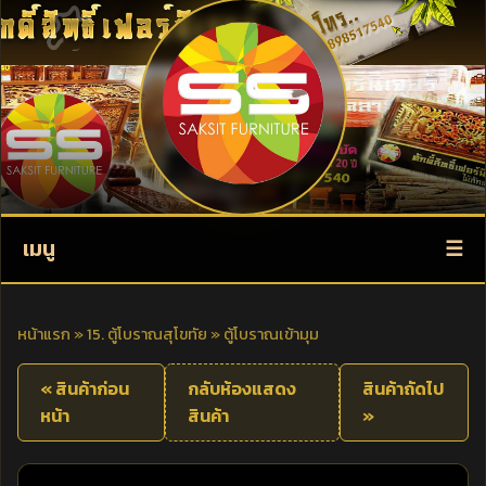
เมนู
หน้าแรก
»
15. ตู้โบราณสุโขทัย
»
ตู้โบราณเข้ามุม
« สินค้าก่อน
กลับห้องแสดง
สินค้าถัดไป
หน้า
สินค้า
»