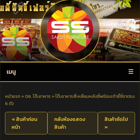
เมนู
หน้าแรก
»
06. โต๊ะอาหาร
»
โต๊ะอาหารสี่เหลี่ยมหลังซี่พร้อมเก้าอี้ซี่ขาตรง
6 ตัว
« สินค้าก่อน
กลับห้องแสดง
สินค้าถัดไป
หน้า
สินค้า
»