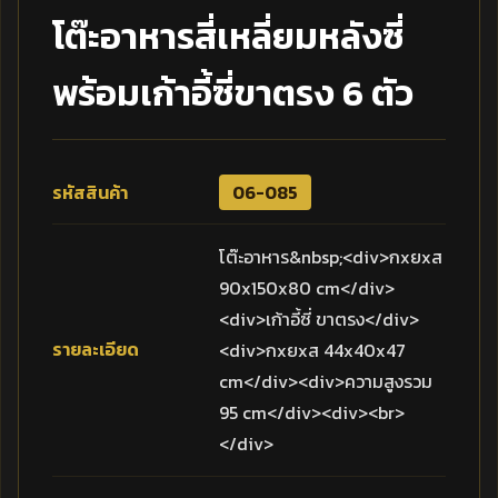
โต๊ะอาหารสี่เหลี่ยมหลังซี่
พร้อมเก้าอี้ซี่ขาตรง 6 ตัว
รหัสสินค้า
06-085
โต๊ะอาหาร&nbsp;<div>กxยxส
90x150x80 cm</div>
<div>เก้าอี้ซี่ ขาตรง</div>
รายละเอียด
<div>กxยxส 44x40x47
cm</div><div>ความสูงรวม
95 cm</div><div><br>
</div>